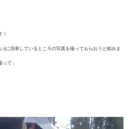
す！
い)に洗車しているところの写真を撮ってもらおうと頼みま
撮って」
」