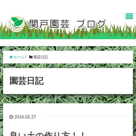
ホーム
/
園芸日記
園芸日記
2016.02.27
良い土の作り方！！